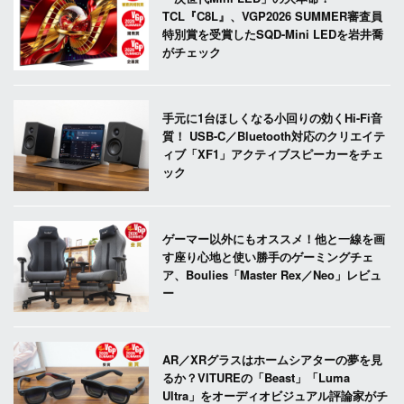
TCL『C8L』、VGP2026 SUMMER審査員
特別賞を受賞したSQD-Mini LEDを岩井喬
がチェック
手元に1台ほしくなる小回りの効くHi-Fi音
質！ USB-C／Bluetooth対応のクリエイテ
ィブ「XF1」アクティブスピーカーをチェ
ック
ゲーマー以外にもオススメ！他と一線を画
す座り心地と使い勝手のゲーミングチェ
ア、Boulies「Master Rex／Neo」レビュ
ー
AR／XRグラスはホームシアターの夢を見
るか？VITUREの「Beast」「Luma
Ultra」をオーディオビジュアル評論家がチ