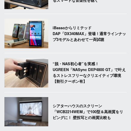
るスマートな音楽性を聴く
iBassoからリミテッド
DAP「DX340MAX」登場！通常ラインナッ
プ3モデルとあわせて一斉試聴
“脱・NAS初心者”を実感！
UGREEN「NASync DXP4800 GT」で叶え
るストレスフリーなクリエイティブ環境
【割引クーポン有】
シアターハウスのスクリーン
「WCB2214WEM」で100型＆高画質をリ
ビングに！ 壁投写との画質比較も