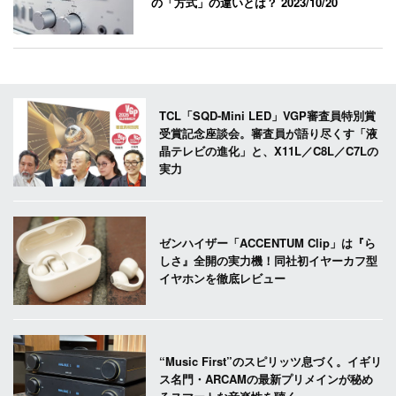
の「方式」の違いとは？
2023/10/20
TCL「SQD-Mini LED」VGP審査員特別賞
受賞記念座談会。審査員が語り尽くす「液
晶テレビの進化」と、X11L／C8L／C7Lの
実力
ゼンハイザー「ACCENTUM Clip」は『ら
しさ』全開の実力機！同社初イヤーカフ型
イヤホンを徹底レビュー
“Music First”のスピリッツ息づく。イギリ
ス名門・ARCAMの最新プリメインが秘め