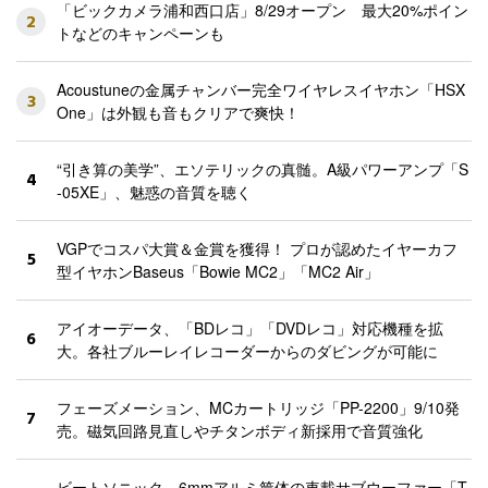
「ビックカメラ浦和西口店」8/29オープン 最大20%ポイン
2
トなどのキャンペーンも
Acoustuneの金属チャンバー完全ワイヤレスイヤホン「HSX
3
One」は外観も音もクリアで爽快！
“引き算の美学”、エソテリックの真髄。A級パワーアンプ「S
4
-05XE」、魅惑の音質を聴く
VGPでコスパ大賞＆金賞を獲得！ プロが認めたイヤーカフ
5
型イヤホンBaseus「Bowie MC2」「MC2 Air」
アイオーデータ、「BDレコ」「DVDレコ」対応機種を拡
6
大。各社ブルーレイレコーダーからのダビングが可能に
フェーズメーション、MCカートリッジ「PP-2200」9/10発
7
売。磁気回路見直しやチタンボディ新採用で音質強化
ビートソニック、6mmアルミ筐体の車載サブウーファー「T