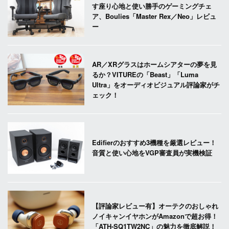
す座り心地と使い勝手のゲーミングチェ
ア、Boulies「Master Rex／Neo」レビュ
ー
AR／XRグラスはホームシアターの夢を見
るか？VITUREの「Beast」「Luma
Ultra」をオーディオビジュアル評論家がチ
ェック！
Edifierのおすすめ3機種を厳選レビュー！
音質と使い心地をVGP審査員が実機検証
【評論家レビュー有】オーテクのおしゃれ
ノイキャンイヤホンがAmazonで超お得！
「ATH-SQ1TW2NC」の魅力を徹底解説！