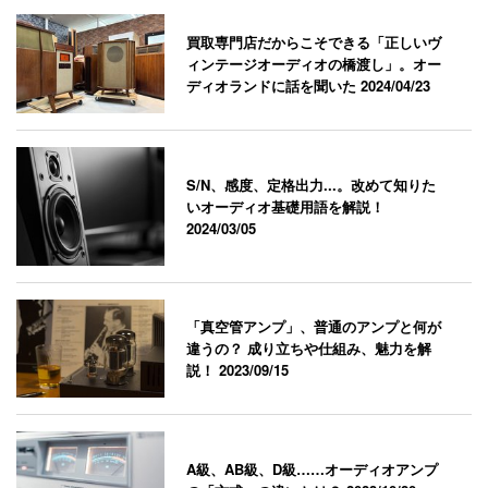
買取専門店だからこそできる「正しいヴ
ィンテージオーディオの橋渡し」。オー
ディオランドに話を聞いた
2024/04/23
S/N、感度、定格出力...。改めて知りた
いオーディオ基礎用語を解説！
2024/03/05
「真空管アンプ」、普通のアンプと何が
違うの？ 成り立ちや仕組み、魅力を解
説！
2023/09/15
A級、AB級、D級……オーディオアンプ