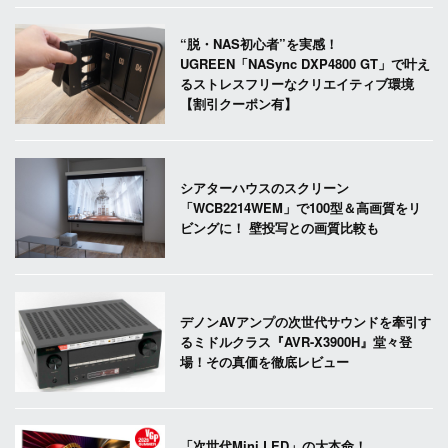
“脱・NAS初心者”を実感！
UGREEN「NASync DXP4800 GT」で叶え
るストレスフリーなクリエイティブ環境
【割引クーポン有】
シアターハウスのスクリーン
「WCB2214WEM」で100型＆高画質をリ
ビングに！ 壁投写との画質比較も
デノンAVアンプの次世代サウンドを牽引す
るミドルクラス『AVR-X3900H』堂々登
場！その真価を徹底レビュー
「次世代Mini LED」の大本命！