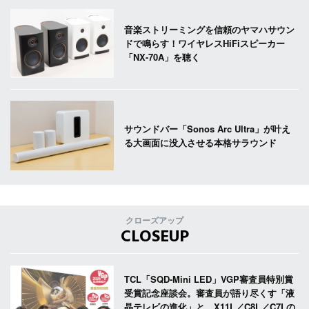
音楽ストリーミングを信頼のヤマハサウン
ドで鳴らす！ワイヤレスHiFiスピーカー
「NX-70A」を聴く
サウンドバー「Sonos Arc Ultra」が叶え
る大画面に没入させる本格サラウンド
クローズアップ
CLOSEUP
TCL「SQD-Mini LED」VGP審査員特別賞
受賞記念座談会。審査員が語り尽くす「液
晶テレビの進化」と、X11L／C8L／C7Lの