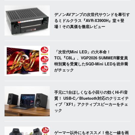
デノンAVアンプの次世代サウンドを牽引す
るミドルクラス『AVR-X3900H』堂々登
場！その真価を徹底レビュー
「次世代Mini LED」の大本命！
TCL『C8L』、VGP2026 SUMMER審査員
特別賞を受賞したSQD-Mini LEDを岩井喬
がチェック
手元に1台ほしくなる小回りの効くHi-Fi音
質！ USB-C／Bluetooth対応のクリエイテ
ィブ「XF1」アクティブスピーカーをチェ
ック
ゲーマー以外にもオススメ！他と一線を画