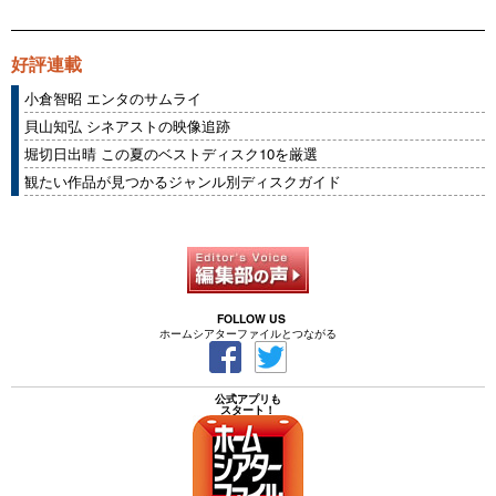
好評連載
小倉智昭 エンタのサムライ
貝山知弘 シネアストの映像追跡
堀切日出晴 この夏のベストディスク10を厳選
観たい作品が見つかるジャンル別ディスクガイド
FOLLOW US
ホームシアターファイルとつながる
公式アプリも
スタート！