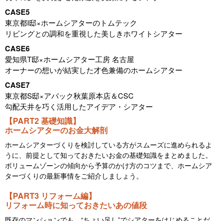
CASE5
東京都I邸×ホームシアターのトムテック
リビングとの調和を重視した美しきホワイトシアター
CASE6
愛知県T邸×ホームシアター工房 名古屋
オーナーの想いが結実した才色兼備のホームシアター
CASE7
東京都S邸×アバック秋葉原本店＆CSC
勾配天井を巧く活用したアイデア・シアター
【PART2 基礎知識】
ホームシアターのお金大解剖
ホームシアターづくりを検討している方がスムーズに進められるよ
うに、前提として知っておきたいお金の基礎知識をまとめました。
ボリュームゾーンの傾向から予算のかけ方のコツまで、ホームシア
ターづくりの最新事情をご紹介しましょう。
【PART3 リフォーム編】
リフォーム時に知っておきたいあの値段
既存のマンションでも、“ちょい足し”でシアターをはじめることだ