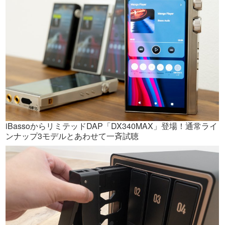
iBassoからリミテッドDAP「DX340MAX」登場！通常ライ
ンナップ3モデルとあわせて一斉試聴