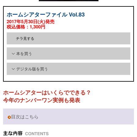
ホームシアターファイル Vol.83
2017年5月30日(火)発売
税込価格：1,300円
チラ見する
本を買う
Amazonで買う
デジタル版を買う
Fujisan.co.jpで買う
MAGASTORE
Kindleストア
ホームシアターはいくらでできる？
楽天Kobo
今年のナンバーワン実例も発表
Fujisan.co.jp
目次はこちら
ZASSI-ONLINE
Reader Store
ブックパス