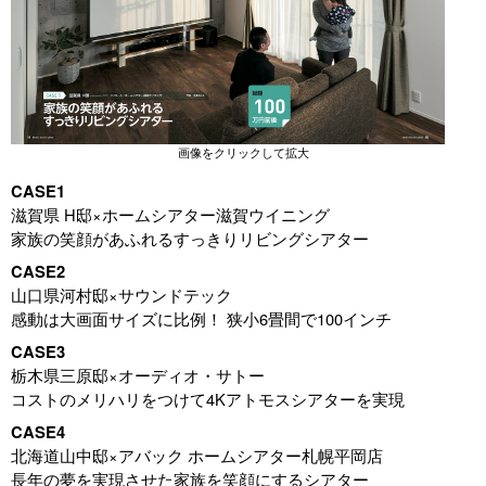
画像をクリックして拡大
CASE1
滋賀県 H邸×ホームシアター滋賀ウイニング
家族の笑顔があふれるすっきりリビングシアター
CASE2
山口県河村邸×サウンドテック
感動は大画面サイズに比例！ 狭小6畳間で100インチ
CASE3
栃木県三原邸×オーディオ・サトー
コストのメリハリをつけて4Kアトモスシアターを実現
CASE4
北海道山中邸×アバック ホームシアター札幌平岡店
長年の夢を実現させた家族を笑顔にするシアター