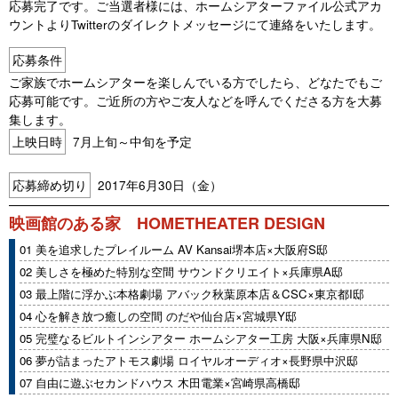
応募完了です。ご当選者様には、ホームシアターファイル公式アカ
ウントよりTwitterのダイレクトメッセージにて連絡をいたします。
応募条件
ご家族でホームシアターを楽しんでいる方でしたら、どなたでもご
応募可能です。ご近所の方やご友人などを呼んでくださる方を大募
集します。
上映日時
7月上旬～中旬を予定
応募締め切り
2017年6月30日（金）
映画館のある家 HOMETHEATER DESIGN
01 美を追求したプレイルーム AV Kansai堺本店×大阪府S邸
02 美しさを極めた特別な空間 サウンドクリエイト×兵庫県A邸
03 最上階に浮かぶ本格劇場 アバック秋葉原本店＆CSC×東京都I邸
04 心を解き放つ癒しの空間 のだや仙台店×宮城県Y邸
05 完璧なるビルトインシアター ホームシアター工房 大阪×兵庫県N邸
06 夢が詰まったアトモス劇場 ロイヤルオーディオ×長野県中沢邸
07 自由に遊ぶセカンドハウス 木田電業×宮崎県高橋邸