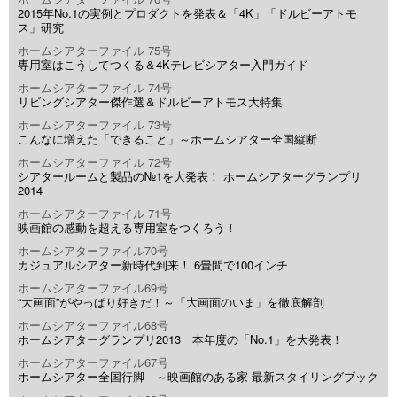
2015年No.1の実例とプロダクトを発表＆「4K」「ドルビーアトモ
ス」研究
ホームシアターファイル 75号
専用室はこうしてつくる＆4Kテレビシアター入門ガイド
ホームシアターファイル 74号
リビングシアター傑作選＆ドルビーアトモス大特集
ホームシアターファイル 73号
こんなに増えた「できること」～ホームシアター全国縦断
ホームシアターファイル 72号
シアタールームと製品の№1を大発表！ ホームシアターグランプリ
2014
ホームシアターファイル 71号
映画館の感動を超える専用室をつくろう！
ホームシアターファイル70号
カジュアルシアター新時代到来！ 6畳間で100インチ
ホームシアターファイル69号
“大画面”がやっぱり好きだ！～「大画面のいま」を徹底解剖
ホームシアターファイル68号
ホームシアターグランプリ2013 本年度の「No.1」を大発表！
ホームシアターファイル67号
ホームシアター全国行脚 ～映画館のある家 最新スタイリングブック