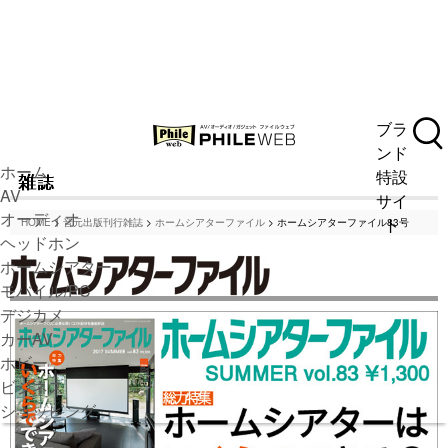
ブラ
ンド
ホーム
特設
AV
サイ
オーディオ
ト
HOME
>
音元出版刊行雑誌
>
ホームシアターファイル
> ホームシアターファイル83号
ヘッドホン
人気トピックをまとめて読む
ホームシアター
モバイル/PC
デジカメ
カーAV
ホビー
ビジネス
ショッピング