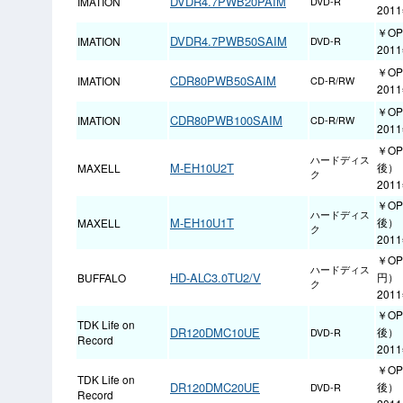
DVDR4.7PWB20PAIM
IMATION
DVD-R
201
￥OP
DVDR4.7PWB50SAIM
IMATION
DVD-R
201
￥OP
CDR80PWB50SAIM
IMATION
CD-R/RW
201
￥OP
CDR80PWB100SAIM
IMATION
CD-R/RW
201
￥OP
ハードディス
M-EH10U2T
後）
MAXELL
ク
201
￥OP
ハードディス
M-EH10U1T
後）
MAXELL
ク
201
￥OP
ハードディス
HD-ALC3.0TU2/V
円）
BUFFALO
ク
201
￥O
TDK Life on
DR120DMC10UE
後）
DVD-R
Record
201
￥O
TDK Life on
DR120DMC20UE
後）
DVD-R
Record