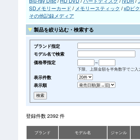
Blu-ray Disc
/
HD DVD
/
ハードディスク
/
iVDR
/
SDメモリーカード
/
メモリースティック
/
xDピ
その他記録メディア
製品を絞り込む・検索する
ブランド指定
モデル名で検索
価格帯指定
～
下限、上限金額を半角数字でご入
表示件数
表示順
登録件数 2392 件
ブランド
モデル名
ジャンル