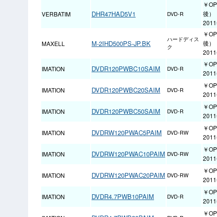
￥O
DHR47HAD5V1
後）
VERBATIM
DVD-R
201
￥OP
ハードディス
M-2IHD500PS-JP.BK
後）
MAXELL
ク
201
￥OP
DVDR120PWBC10SAIM
IMATION
DVD-R
201
￥OP
DVDR120PWBC20SAIM
IMATION
DVD-R
201
￥OP
DVDR120PWBC50SAIM
IMATION
DVD-R
201
￥OP
DVDRW120PWAC5PAIM
IMATION
DVD-RW
201
￥OP
DVDRW120PWAC10PAIM
IMATION
DVD-RW
201
￥OP
DVDRW120PWAC20PAIM
IMATION
DVD-RW
201
￥OP
DVDR4.7PWB10PAIM
IMATION
DVD-R
201
￥OP