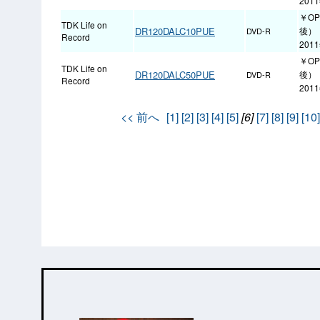
201
￥O
TDK Life on
DR120DALC10PUE
後）
DVD-R
Record
201
￥O
TDK Life on
DR120DALC50PUE
後）
DVD-R
Record
201
<< 前へ
[1]
[2]
[3]
[4]
[5]
[6]
[7]
[8]
[9]
[10]