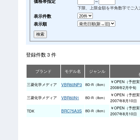
価格帯指定
～
下限、上限金額を半角数字でご入
表示件数
表示順
登録件数 3 件
ブランド
モデル名
ジャンル
￥OPEN（予想実
三菱化学メディア
VBR60NP3
BD-R（8cm）
2008年2月中旬
￥OPEN（予想実
三菱化学メディア
VBR60N1
BD-R（8cm）
2007年8月10日
￥OPEN（予想実
BRC75A3S
TDK
BD-R（8cm）
2007年8月10日