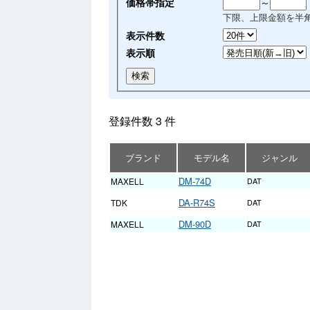
価格帯指定
～
下限、上限金額を半
表示件数
表示順
登録件数 3 件
ブランド
モデル名
ジャンル
DM-74D
MAXELL
DAT
DA-R74S
TDK
DAT
DM-90D
MAXELL
DAT