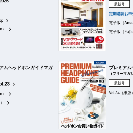
026
最新号
定期購読お申
op
電子版（Ama
n）
電子版（Fujis
アムヘッドホンガイドマガ
プレミアム
（フリーマガ
ol.23
最新号
Vol.34（紙版
n）
n）