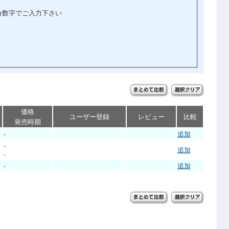
角数字でご入力下さい
価格
ユーザー登録
レビュー
比較
発売時期
追加
-
-
追加
-
追加
-