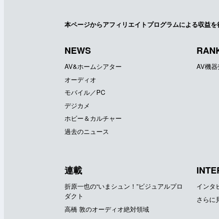
本ページからアフィリエイトプログラムによる収益を
NEWS
RAN
AV&ホームシアター
AV機
オーディオ
モバイル／PC
デジカメ
ホビー＆カルチャー
過去のニュース
連載
INTE
折原一也の“いまシュン！”ビジュアルプロ
インタ
ダクト
さらに
高橋 敦のオーディオ絶対領域