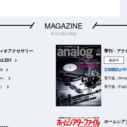
MAGAZINE
音元出版の雑誌
ィオアクセサリー
季刊・アナ
ol.201
最新号
み
定期購読お申
n）
電子版（Ama
n）
電子版（Fujis
ホームシア