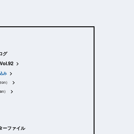
ログ
Vol.92
込み
zon）
an）
ターファイル