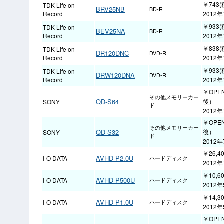
￥743(
TDK Life on
BRV25NB
BD-R
Record
2012年
￥933(
TDK Life on
BEV25NA
BD-R
Record
2012年
￥838(
TDK Life on
DR120DNC
DVD-R
Record
2012年
￥933(
TDK Life on
DRW120DNA
DVD-R
Record
2012年
￥OPE
その他メモリーカー
QD-S64
後）
SONY
ド
2012
￥OPE
その他メモリーカー
QD-S32
後）
SONY
ド
2012
￥26,4
AVHD-P2.0U
I-O DATA
ハードディスク
2012
￥10,6
AVHD-P500U
I-O DATA
ハードディスク
2012
￥14,3
AVHD-P1.0U
I-O DATA
ハードディスク
2012
￥OPE