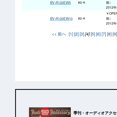
BV‐R130EW5
後）
BD-R
2012
￥OPE
BV‐R130EW10
後）
BD-R
2012
<< 前へ
[1]
[2]
[3]
[4]
[5]
[6]
[7]
[8]
[9]
季刊・オーディオアクセ