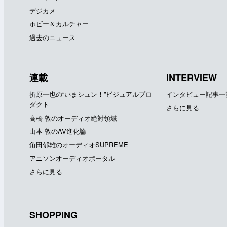
デジカメ
ホビー＆カルチャー
過去のニュース
連載
INTERVIEW
折原一也の“いまシュン！”ビジュアルプロ
インタビュー記事一
ダクト
さらに見る
高橋 敦のオーディオ絶対領域
山本 敦のAV進化論
角田郁雄のオーディオSUPREME
アニソンオーディオポータル
さらに見る
SHOPPING