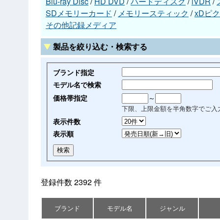
Blu-ray Disc
/
HD DVD
/
ハードディスク
/
iVDR
/
SDメモリーカード
/
メモリースティック
/
xDピ
その他記録メディア
製品を絞り込む・検索する
ブランド指定
モデル名で検索
価格帯指定
～
下限、上限金額を半角数字でご入
表示件数
表示順
登録件数 2392 件
ブランド
モデル名
ジャンル