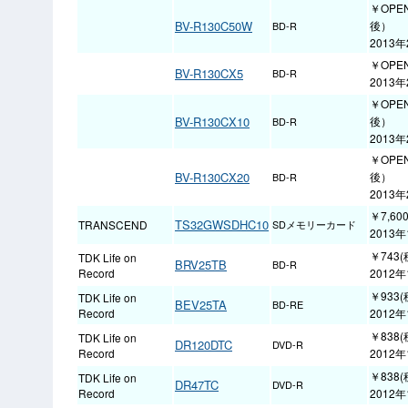
￥OPE
BV-R130C50W
後）
BD-R
2013
￥OPE
BV-R130CX5
BD-R
2013
￥OPE
BV-R130CX10
後）
BD-R
2013
￥OPE
BV-R130CX20
後）
BD-R
2013
￥7,60
TS32GWSDHC10
TRANSCEND
SDメモリーカード
2013
￥743(
TDK Life on
BRV25TB
BD-R
Record
2012年
￥933(
TDK Life on
BEV25TA
BD-RE
Record
2012年
￥838(
TDK Life on
DR120DTC
DVD-R
Record
2012年
￥838(
TDK Life on
DR47TC
DVD-R
Record
2012年