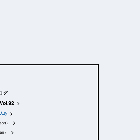
ログ
Vol.92
込み
zon）
an）