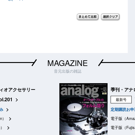
MAGAZINE
音元出版の雑誌
ィオアクセサリー
季刊・アナ
ol.201
最新号
み
定期購読お申
n）
電子版（Ama
n）
電子版（Fujis