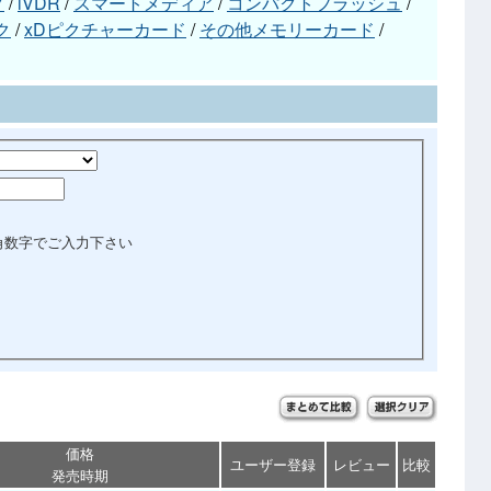
ク
/
iVDR
/
スマートメディア
/
コンパクトフラッシュ
/
ク
/
xDピクチャーカード
/
その他メモリーカード
/
角数字でご入力下さい
価格
ユーザー登録
レビュー
比較
発売時期