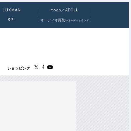
LUXMAN
moon／ATOLL
SPL
オーディオ買取
byオーディオランド
ス
ショッピング