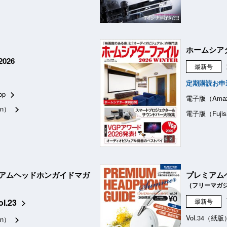
ホームシア
026
最新号
定期購読お申
op
電子版（Ama
n）
電子版（Fujis
アムヘッドホンガイドマガ
プレミアム
（フリーマガ
ol.23
最新号
Vol.34（紙版
n）