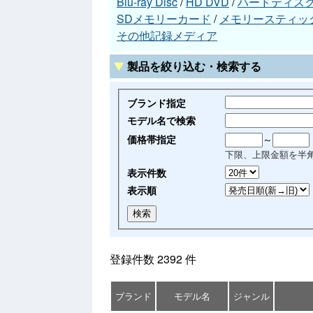
Blu-ray Disc
/
HD DVD
/
ハードディス
SDメモリーカード
/
メモリースティッ
その他記録メディア
製品を絞り込む・検索する
ブランド指定
モデル名で検索
価格帯指定
～
下限、上限金額を半
表示件数
表示順
登録件数 2392 件
ブランド
モデル名
ジャンル