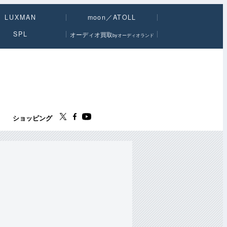
LUXMAN
moon／ATOLL
SPL
オーディオ買取
byオーディオランド
ス
ショッピング