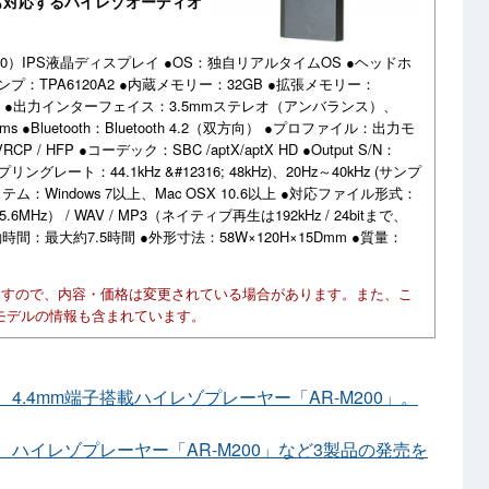
応にも対応するハイレゾオーディオ
 320）IPS液晶ディスプレイ ●OS：独自リアルタイムOS ●ヘッドホ
ンプ：TPA6120A2 ●内蔵メモリー：32GB ●拡張メモリー：
Type-C ●出力インターフェイス：3.5mmステレオ（アンバランス）、
ms ●Bluetooth：Bluetooth 4.2（双方向） ●プロファイル：出力モ
P / HFP ●コーデック：SBC /aptX/aptX HD ●Output S/N：
ングレート：44.1kHz &#12316; 48kHz)、20Hz～40kHz (サンプ
システム：Windows 7以上、Mac OSX 10.6以上 ●対応ファイル形式：
28（5.6MHz） / WAV / MP3（ネイティブ再生は192kHz / 24bitまで、
間：最大約7.5時間 ●外形寸法：58W×120H×15Dmm ●質量：
ますので、内容・価格は変更されている場合があります。また、こ
モデルの情報も含まれています。
search、4.4mm端子搭載ハイレゾプレーヤー「AR-M200」。
search、ハイレゾプレーヤー「AR-M200」など3製品の発売を