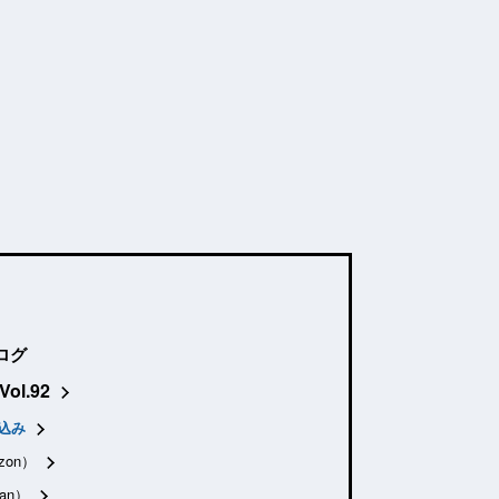
ログ
Vol.92
込み
zon）
an）