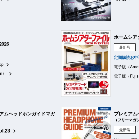
ホームシア
026
最新号
定期購読お申
op
電子版（Ama
n）
電子版（Fujis
アムヘッドホンガイドマガ
プレミアム
（フリーマガ
ol.23
最新号