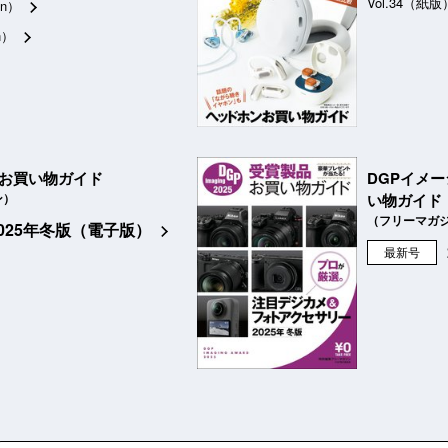
Vol.34（紙版
n）
n）
品お買い物ガイド
DGPイメ
ン）
い物ガイド
（フリーマガ
2025年冬版（電子版）
最新号