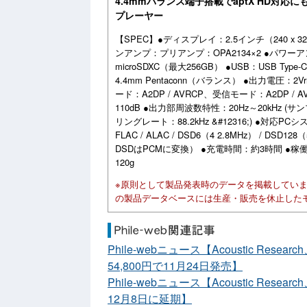
4.4mmバランス端子搭載でaptX HD対
プレーヤー
【SPEC】●ディスプレイ：2.5インチ（240 x
ンアンプ：プリアンプ：OPA2134×2 ●パワーア
microSDXC（最大256GB） ●USB：USB 
4.4mm Pentaconn（バランス） ●出力電圧：2Vr
ード：A2DP / AVRCP、受信モード：A2DP / AVRC
110dB ●出力部周波数特性：20Hz～20kHz (サンプリ
リングレート：88.2kHz &#12316;) ●対応PC
FLAC / ALAC / DSD6（4 2.8MHz） / DSD1
DSDはPCMに変換） ●充電時間：約3時間 ●稼働時
120g
※原則として製品発表時のデータを掲載してい
の製品データベースには生産・販売を休止した
Phile-webニュース【Acoustic Re
54,800円で11月24日発売】
Phile-webニュース【Acoustic Re
12月8日に延期】