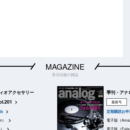
MAGAZINE
音元出版の雑誌
ィオアクセサリー
季刊・アナ
ol.201
最新号
み
定期購読お申
n）
電子版（Ama
n）
電子版（Fujis