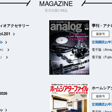
MAGAZINE
音元出版の雑誌
ィオアクセサリー
季刊・アナ
ol.201
最新号
み
定期購読お申
n）
電子版（Ama
n）
電子版（Fujis
ホームシア
026
最新号
定期購読お申
op
電子版（Ama