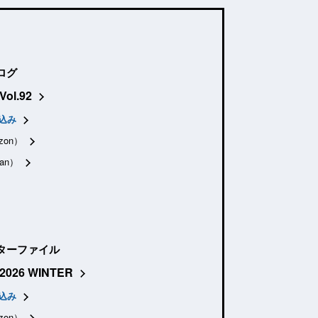
ログ
Vol.92
込み
zon）
an）
ターファイル
2026 WINTER
込み
zon）