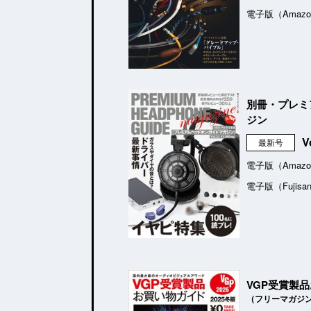
電子版（Amazo
別冊・プレミ
ジン
V
最新号
電子版（Amazo
電子版（Fujisa
VGP受賞製
（フリーマガジ