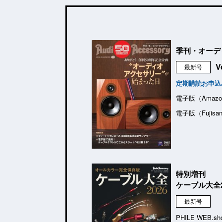
季刊・オーデ
V
最新号
定期購読お申込
電子版（Amazo
電子版（Fujisa
特別増刊
ケーブル大全2
最新号
PHILE WEB.sh