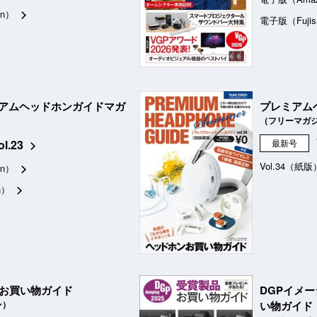
n）
電子版（Fujis
アムヘッドホンガイドマガ
プレミアム
（フリーマガ
ol.23
最新号
Vol.34（紙版
n）
n）
品お買い物ガイド
DGPイメ
ン）
い物ガイド