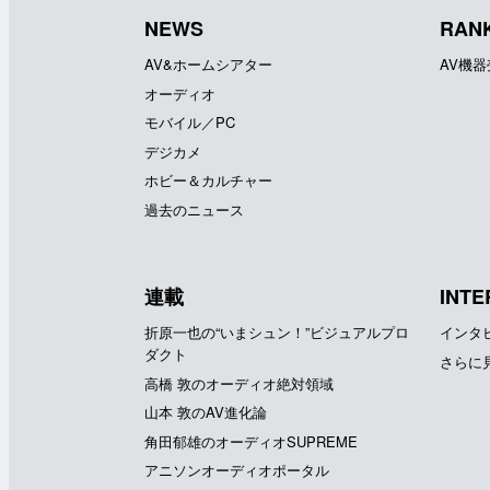
NEWS
RAN
AV&ホームシアター
AV機
オーディオ
モバイル／PC
デジカメ
ホビー＆カルチャー
過去のニュース
連載
INTE
折原一也の“いまシュン！”ビジュアルプロ
インタ
ダクト
さらに
高橋 敦のオーディオ絶対領域
山本 敦のAV進化論
角田郁雄のオーディオSUPREME
アニソンオーディオポータル