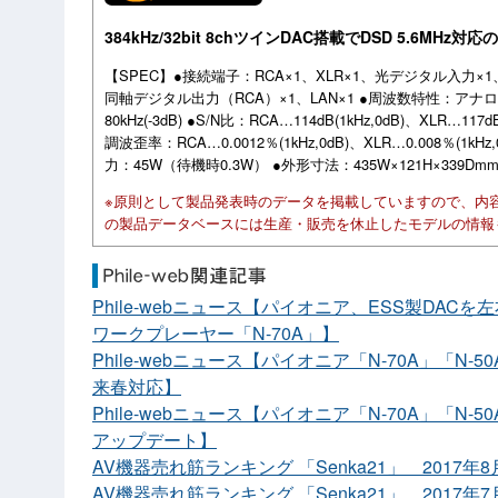
384kHz/32bit 8chツインDAC搭載でDSD 5.6M
【SPEC】●接続端子：RCA×1、XLR×1、光デジタル入力×
同軸デジタル出力（RCA）×1、LAN×1 ●周波数特性：アナログ…
80kHz(-3dB) ●S/N比：RCA…114dB(1kHz,0dB)、XLR…
調波歪率：RCA…0.0012％(1kHz,0dB)、XLR…0.008％(1kHz
力：45W（待機時0.3W） ●外形寸法：435W×121H×339Dmm 
※原則として製品発表時のデータを掲載していますので、内
の製品データベースには生産・販売を休止したモデルの情報
Phile-webニュース【パイオニア、ESS製DACを
ワークプレーヤー「N-70A」】
Phile-webニュース【パイオニア「N-70A」「N
来春対応】
Phile-webニュース【パイオニア「N-70A」「
アップデート】
AV機器売れ筋ランキング 「Senka21」 2017年
AV機器売れ筋ランキング 「Senka21」 2017年