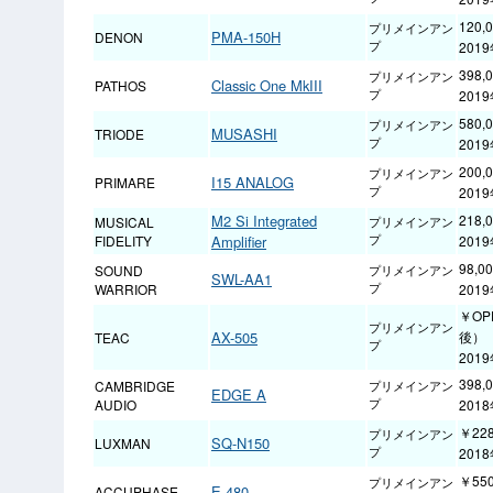
120
プリメインアン
PMA-150H
DENON
プ
201
398
プリメインアン
Classic One MkIII
PATHOS
プ
201
580
プリメインアン
MUSASHI
TRIODE
プ
201
200
プリメインアン
I15 ANALOG
PRIMARE
プ
201
M2 Si Integrated
218
MUSICAL
プリメインアン
FIDELITY
Amplifier
プ
201
98,
SOUND
プリメインアン
SWL-AA1
WARRIOR
プ
201
￥OP
プリメインアン
AX-505
後）
TEAC
プ
201
398
CAMBRIDGE
プリメインアン
EDGE A
AUDIO
プ
201
￥228
プリメインアン
SQ-N150
LUXMAN
プ
201
￥550
プリメインアン
E-480
ACCUPHASE