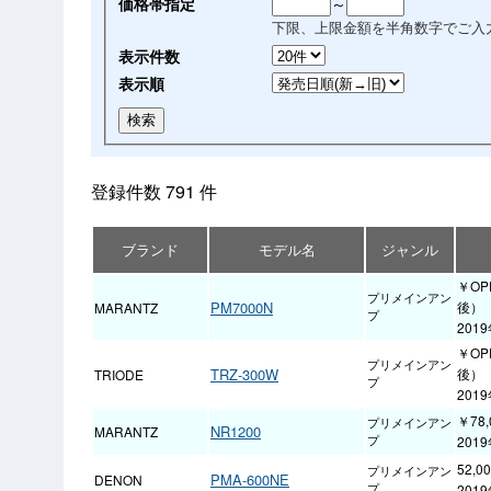
価格帯指定
～
下限、上限金額を半角数字でご入
表示件数
表示順
登録件数 791 件
ブランド
モデル名
ジャンル
￥OP
プリメインアン
PM7000N
後）
MARANTZ
プ
201
￥OP
プリメインアン
TRZ-300W
後）
TRIODE
プ
201
￥78
プリメインアン
NR1200
MARANTZ
プ
201
52,
プリメインアン
PMA-600NE
DENON
プ
201