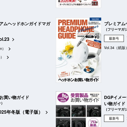
アムヘッドホンガイドマガ
プレミアム
（フリーマガ
ol.23
最新号
Vol.34（紙版
n）
n）
品お買い物ガイド
DGPイメ
ン）
い物ガイド
（フリーマガ
2025年冬版（電子版）
最新号