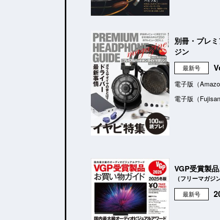
別冊・プレミ
ジン
V
最新号
電子版（Amazo
電子版（Fujisa
VGP受賞製
（フリーマガジ
最新号