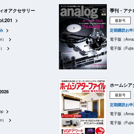
ィオアクセサリー
季刊・アナ
ol.201
最新号
み
定期購読お申
n）
電子版（Ama
n）
電子版（Fujis
ホームシア
026
最新号
定期購読お申
op
電子版（Ama
n）
電子版（Fujis