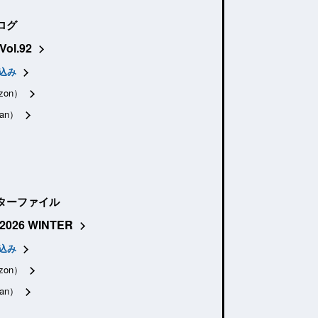
ログ
Vol.92
込み
zon）
an）
ターファイル
2026 WINTER
込み
zon）
an）