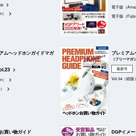
op
電子版（Ama
n）
電子版（Fujis
アムヘッドホンガイドマガ
プレミアム
（フリーマガ
ol.23
最新号
Vol.34（紙版
n）
n）
品お買い物ガイド
DGPイメ