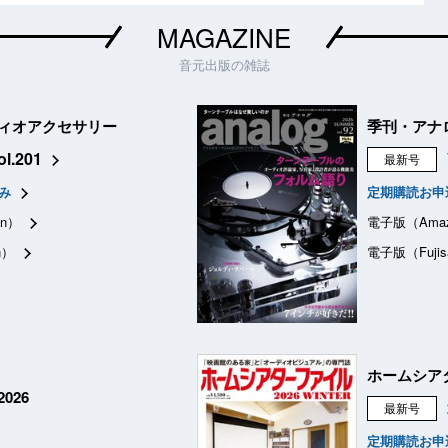
MAGAZINE
音元出版の雑誌
ィオアクセサリー
季刊・アナ
ol.201
最新号
み
定期購読お申
n）
電子版（Ama
n）
電子版（Fujis
ホームシア
026
最新号
定期購読お申