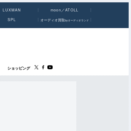
LUXMAN
moon／ATOLL
SPL
オーディオ買取
byオーディオランド
ス
ショッピング