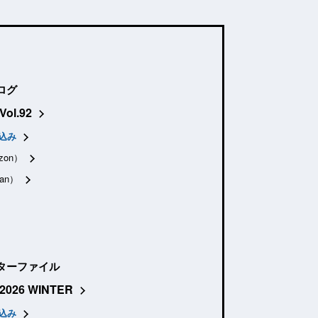
ログ
Vol.92
込み
zon）
an）
ターファイル
2026 WINTER
込み