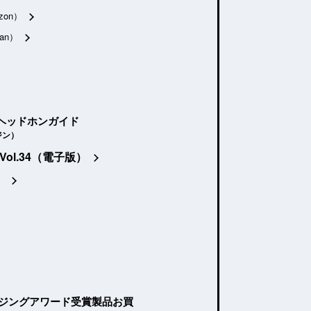
zon）
an）
ヘッドホンガイド
ジン）
Vol.34（電子版）
）
ージングアワード受賞製品お買