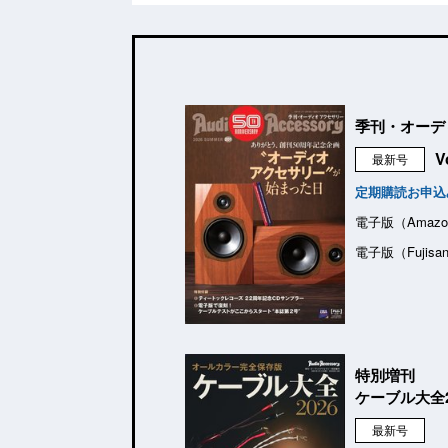
季刊・オーデ
V
最新号
定期購読お申込
電子版（Amazo
電子版（Fujisa
特別増刊
ケーブル大全2
最新号