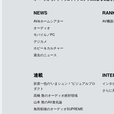
NEWS
RAN
AV&ホームシアター
AV機
オーディオ
モバイル／PC
デジカメ
ホビー＆カルチャー
過去のニュース
連載
INTE
折原一也の“いまシュン！”ビジュアルプロ
インタ
ダクト
さらに
高橋 敦のオーディオ絶対領域
山本 敦のAV進化論
角田郁雄のオーディオSUPREME