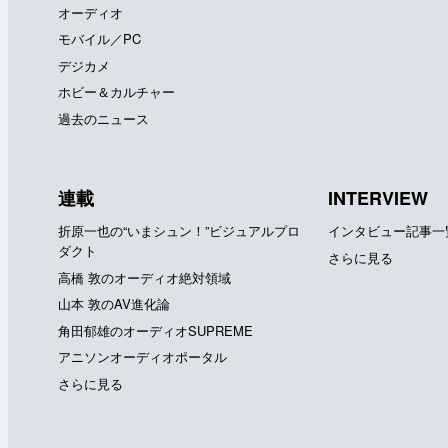
オーディオ
モバイル／PC
デジカメ
ホビー＆カルチャー
過去のニュース
連載
INTERVIEW
折原一也の“いまシュン！”ビジュアルプロ
インタビュー記事一
ダクト
さらに見る
高橋 敦のオーディオ絶対領域
山本 敦のAV進化論
角田郁雄のオーディオSUPREME
アニソンオーディオポータル
さらに見る