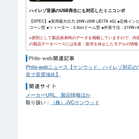
ハイレゾ音源のUSB再生にも対応したミニコンポ
【SPEC】●実用最大出力 25W+25W (JEITA 4Ω) ●定格
コーン型 ●ツィーター：2.5cmドーム型 ●外形寸法：215W×96H
※原則として製品発表時のデータを掲載していますので、内
の製品データベースには生産・販売を休止したモデルの情報
Phile-webニュース【ケンウッド、ハイレゾ対応の“K
良で音質強化】
メーカーURL、製品情報ほか
取り扱い：
（株）JVCケンウッド