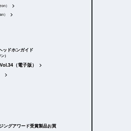
zon）
an）
ヘッドホンガイド
ジン）
Vol.34（電子版）
）
ージングアワード受賞製品お買