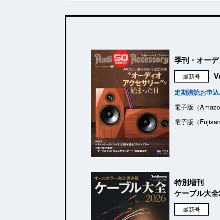
季刊・オーデ
V
最新号
定期購読お申込
電子版（Amazo
電子版（Fujisa
特別増刊
ケーブル大全2
最新号