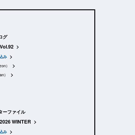
ログ
Vol.92
込み
zon）
an）
ターファイル
2026 WINTER
込み