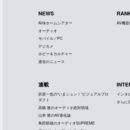
NEWS
RAN
AV&ホームシアター
AV機
オーディオ
モバイル／PC
デジカメ
ホビー＆カルチャー
過去のニュース
連載
INTE
折原一也の“いまシュン！”ビジュアルプロ
インタ
ダクト
さらに
高橋 敦のオーディオ絶対領域
山本 敦のAV進化論
角田郁雄のオーディオSUPREME