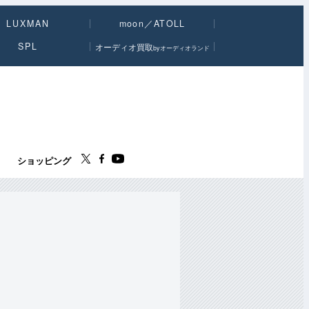
LUXMAN
moon／ATOLL
SPL
オーディオ買取
byオーディオランド
ス
ショッピング