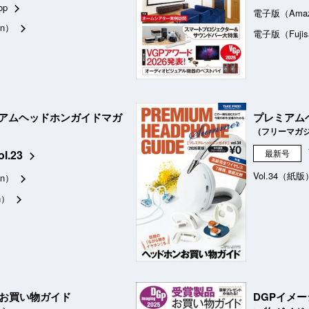
op
電子版（Ama
n）
電子版（Fujis
アムヘッドホンガイドマガ
プレミアム
（フリーマガ
ol.23
最新号
Vol.34（紙版
n）
n）
品お買い物ガイド
DGPイメ