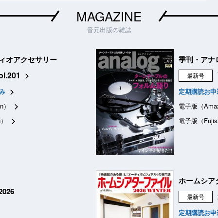
MAGAZINE
音元出版の雑誌
ィオアクセサリー
季刊・アナ
ol.201
最新号
み
定期購読お申
n）
電子版（Ama
n）
電子版（Fujis
ホームシア
026
最新号
定期購読お申