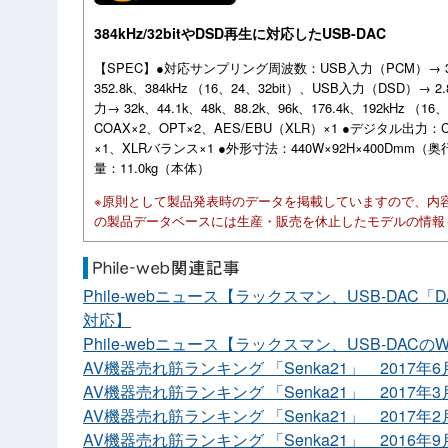
384kHz/32bitやDSD再生に対応したUSB-DAC
【SPEC】●対応サンプリング周波数：USB入力（PCM）→ 32k、44
352.8k、384kHz （16、24、32bit）、USB入力（DSD）→ 2
力→ 32k、44.1k、48k、88.2k、96k、176.4k、192kHz 
COAX×2、OPT×2、AES/EBU（XLR）×1 ●デジタル出力
×1、XLRバランス×1 ●外形寸法：440W×92H×400Dmm
量：11.0kg（本体）
※原則として製品発表時のデータを掲載していますので、内
の製品データベースには生産・販売を休止したモデルの情報
Phile-webニュース【ラックスマン、USB-DAC「DA-
対応】
Phile-webニュース【ラックスマン、USB-DAC
AV機器売れ筋ランキング 「Senka21」 2017年6
AV機器売れ筋ランキング 「Senka21」 2017年
AV機器売れ筋ランキング 「Senka21」 2017年2
AV機器売れ筋ランキング 「Senka21」 2016年9