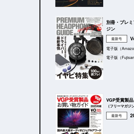
別冊・プレミ
ジン
V
最新号
電子版（Amazo
電子版（Fujisa
VGP受賞製
（フリーマガジ
最新号