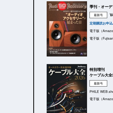
季刊・オーデ
V
最新号
定期購読お申込
電子版（Amazo
電子版（Fujisa
特別増刊
ケーブル大全2
最新号
PHILE WEB.sh
電子版（Amazo