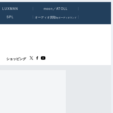
LUXMAN
moon／ATOLL
SPL
オーディオ買取
byオーディオランド
ス
ショッピング