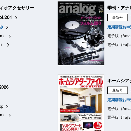
ィオアクセサリー
季刊・アナ
ol.201
最新号
み
定期購読お申
n）
電子版（Ama
n）
電子版（Fujis
ホームシア
026
最新号
定期購読お申
op
電子版（Ama
n）
電子版（Fujis