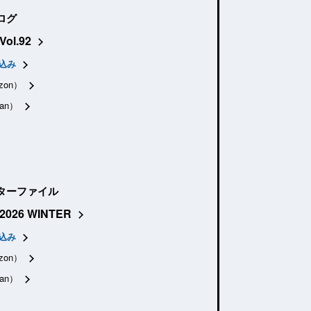
ログ
Vol.92
込み
zon）
an）
ターファイル
2026 WINTER
込み
zon）
an）