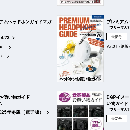
アムヘッドホンガイドマガ
プレミアム
（フリーマガ
ol.23
最新号
Vol.34（紙版
n）
n）
品お買い物ガイド
DGPイメ
ン）
い物ガイド
（フリーマガ
2025年冬版（電子版）
最新号