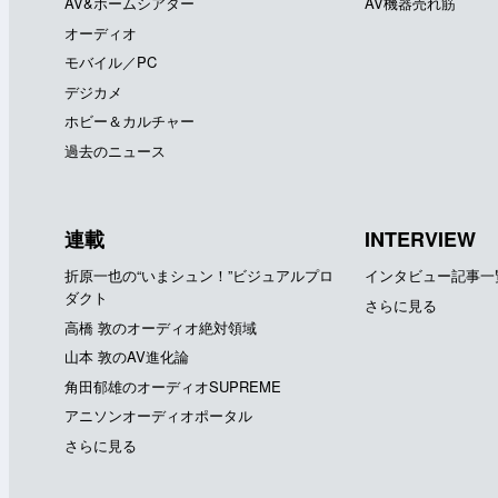
AV&ホームシアター
AV機器売れ筋
オーディオ
モバイル／PC
デジカメ
ホビー＆カルチャー
過去のニュース
連載
INTERVIEW
折原一也の“いまシュン！”ビジュアルプロ
インタビュー記事一
ダクト
さらに見る
高橋 敦のオーディオ絶対領域
山本 敦のAV進化論
角田郁雄のオーディオSUPREME
アニソンオーディオポータル
さらに見る