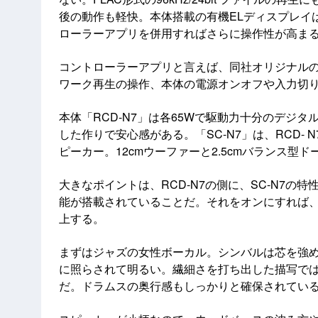
後の動作も軽快。本体搭載の有機ELディスプレイは
ローラーアプリを併用すればさらに操作性が高ま
コントローラーアプリと言えば、同社オリジナルの「De
ワーク再生の操作、本体の電源オンオフや入力切
本体「RCD-N7」は各65Wで駆動力十分のデジ
した作りで安心感がある。「SC-N7」は、RCD-
ピーカー。12cmウーファーと2.5cmバランス型
大きなポイントは、RCD-N7の側に、SC-N7
能が搭載されていることだ。それをオンにすれば
上する。
まずはジャズの女性ボーカル。シンバルは芯を強
に照らされて明るい。繊細さを打ち出した描写で
だ。ドラムスの奥行感もしっかりと確保されてい