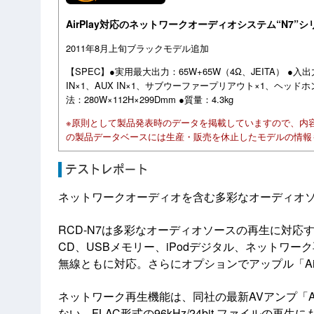
AirPlay対応のネットワークオーディオシステム“N7”シ
2011年8月上旬ブラックモデル追加
【SPEC】●実用最大出力：65W+65W（4Ω、JEITA） ●入出
IN×1、AUX IN×1、サブウーファープリアウト×1、ヘッドホン
法：280W×112H×299Dmm ●質量：4.3kg
※原則として製品発表時のデータを掲載していますので、内
の製品データベースには生産・販売を休止したモデルの情報
ネットワークオーディオを含む多彩なオーディオ
RCD-N7は多彩なオーディオソースの再生に対
CD、USBメモリー、iPodデジタル、ネットワ
無線ともに対応。さらにオプションでアップル「Ai
ネットワーク再生機能は、同社の最新AVアンプ「AVR
ない。FLAC形式の96kHz/24bit ファイル