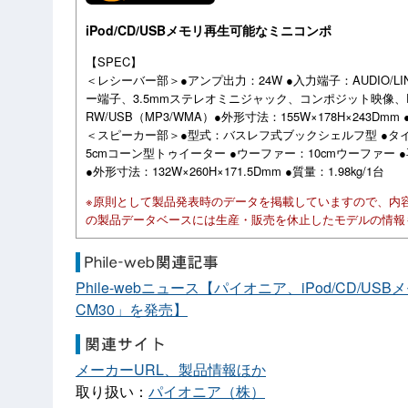
iPod/CD/USBメモリ再生可能なミニコンポ
【SPEC】
＜レシーバー部＞●アンプ出力：24W ●入力端子：AUDIO/
ー端子、3.5mmステレオミニジャック、コンポジット映像、RCA
RW/USB（MP3/WMA）●外形寸法：155W×178H×243Dmm 
＜スピーカー部＞●型式：バスレフ式ブックシェルフ型 ●タイ
5cmコーン型トゥイーター ●ウーファー：10cmウーファー ●
●外形寸法：132W×260H×171.5Dmm ●質量：1.98kg/1台
※原則として製品発表時のデータを掲載していますので、内
の製品データベースには生産・販売を休止したモデルの情報
Phile-webニュース【パイオニア、iPod/CD/
CM30」を発売】
メーカーURL、製品情報ほか
取り扱い：
パイオニア（株）