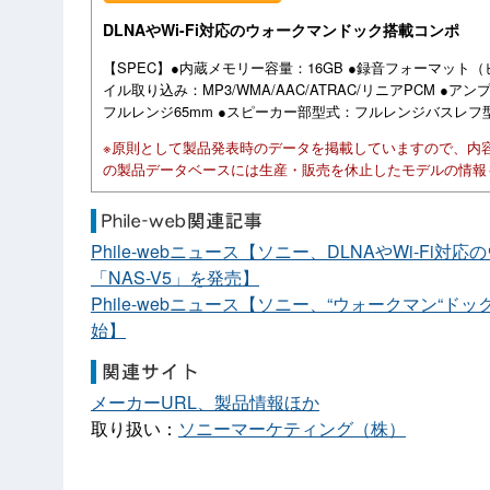
DLNAやWi-Fi対応のウォークマンドック搭載コンポ
【SPEC】●内蔵メモリー容量：16GB ●録音フォーマット（ビッ
イル取り込み：MP3/WMA/AAC/ATRAC/リニアPCM ●ア
フルレンジ65mm ●スピーカー部型式：フルレンジバスレフ型 ●外形
※原則として製品発表時のデータを掲載していますので、内
の製品データベースには生産・販売を休止したモデルの情報
Phile-webニュース【ソニー、DLNAやWi-Fi
「NAS-V5」を発売】
Phile-webニュース【ソニー、“ウォークマン“ドッ
始】
メーカーURL、製品情報ほか
取り扱い：
ソニーマーケティング（株）