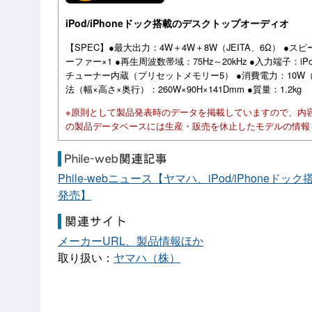
iPod/iPhoneドック搭載のデスクトップオーディオ
【SPEC】●最大出力：4W＋4W＋8W（JEITA、6Ω） ●ス
ーファー×1 ●再生周波数帯域：75Hz～20kHz ●入力端子：i
チューナー内蔵（プリセットメモリー5） ●消費電力：10W（
法（幅×高さ×奥行）：260W×90H×141Dmm ●質量：1.2kg
※原則として製品発表時のデータを掲載していますので、内
の製品データベースには生産・販売を休止したモデルの情報
Phile-webニュース【ヤマハ、iPod/iPhone
発売】
メーカーURL、製品情報ほか
取り扱い：
ヤマハ（株）