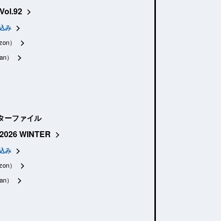
Vol.92
込み
zon）
an）
ターファイル
2026 WINTER
込み
zon）
an）