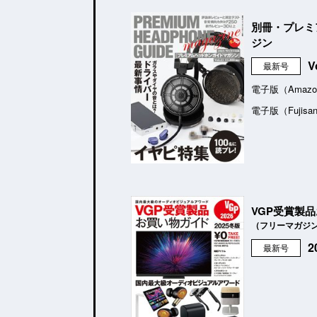
別冊・プレミ
ジン
V
最新号
電子版（Amazo
電子版（Fujisa
VGP受賞製
（フリーマガジ
最新号