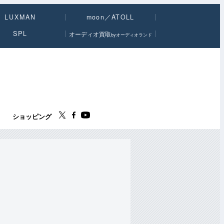
LUXMAN
moon／ATOLL
SPL
オーディオ買取
byオーディオランド
ス
ショッピング