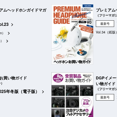
アムヘッドホンガイドマガ
プレミアム
（フリーマガ
ol.23
最新号
Vol.34（紙版
n）
n）
品お買い物ガイド
DGPイメ
ン）
い物ガイド
（フリーマガ
2025年冬版（電子版）
最新号