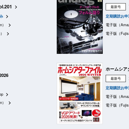
ol.201
最新号
み
定期購読お申
n）
電子版（Ama
n）
電子版（Fujis
ホームシア
026
最新号
定期購読お申
op
電子版（Ama
n）
電子版（Fujis