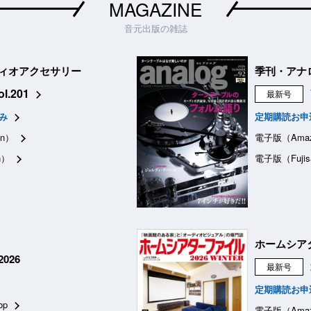
MAGAZINE
音元出版の雑誌
ィオアクセサリー
季刊・アナ
ol.201
最新号
み
定期購読お申
n）
電子版（Ama
n）
電子版（Fujis
ホームシア
026
最新号
定期購読お申
op
電子版（Ama