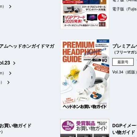
n）
電子版（Fujis
アムヘッドホンガイドマガ
プレミアム
（フリーマガ
ol.23
最新号
Vol.34（紙版
n）
n）
品お買い物ガイド
DGPイメ
ン）
い物ガイド