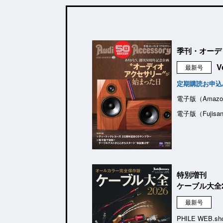
季刊・オーデ
V
最新号
定期購読お申込
電子版（Amazo
電子版（Fujisa
特別増刊
ケーブル大全2
最新号
PHILE WEB.sh