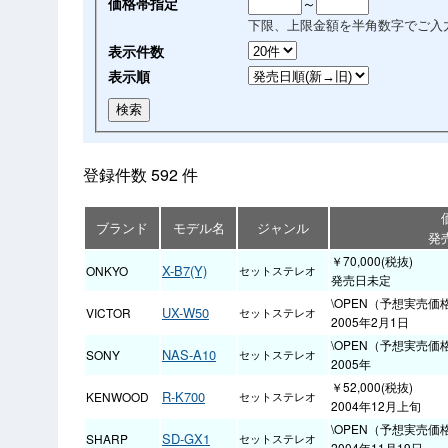
価格帯指定
～
下限、上限金額を半角数字でご入
表示件数
表示順
登録件数 592 件
ブランド
モデル名
ジャンル
発
￥70,000(税抜)
X-B7(Y)
ONKYO
セットステレオ
発売日未定
\OPEN（予想実売価格
UX-W50
VICTOR
セットステレオ
2005年2月1日
\OPEN（予想実売価格
NAS-A10
SONY
セットステレオ
2005年
￥52,000(税抜)
R-K700
KENWOOD
セットステレオ
2004年12月上旬
\OPEN（予想実売価
SD-GX1
SHARP
セットステレオ
2004年11月19日