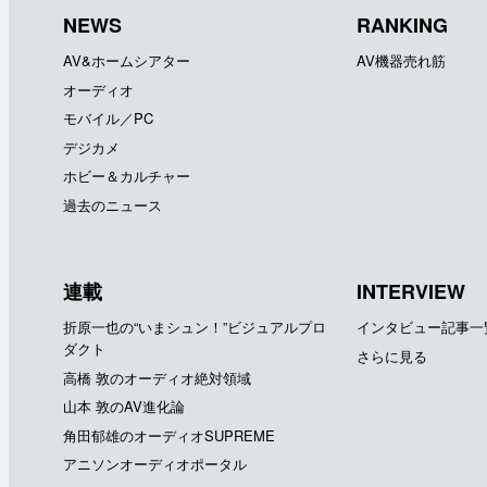
NEWS
RANKING
AV&ホームシアター
AV機器売れ筋
オーディオ
モバイル／PC
デジカメ
ホビー＆カルチャー
過去のニュース
連載
INTERVIEW
折原一也の“いまシュン！”ビジュアルプロ
インタビュー記事一
ダクト
さらに見る
高橋 敦のオーディオ絶対領域
山本 敦のAV進化論
角田郁雄のオーディオSUPREME
アニソンオーディオポータル