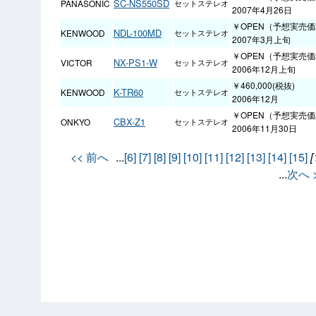
SC-NS550SD
PANASONIC
セットステレオ
2007年4月26日
￥OPEN（予想実売価格
NDL-100MD
KENWOOD
セットステレオ
2007年3月上旬
￥OPEN（予想実売価格
NX-PS1-W
VICTOR
セットステレオ
2006年12月上旬
￥460,000(税抜)
K-TR60
KENWOOD
セットステレオ
2006年12月
￥OPEN（予想実売価格
CBX-Z1
ONKYO
セットステレオ
2006年11月30日
<< 前へ
...
[6]
[7]
[8]
[9]
[10]
[11]
[12]
[13]
[14]
[15]
[
...
次へ 