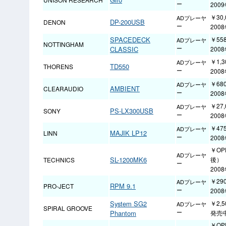
ー
200
￥30,
ADプレーヤ
DP-200USB
DENON
ー
200
SPACEDECK
￥558
ADプレーヤ
NOTTINGHAM
CLASSIC
ー
200
￥1,3
ADプレーヤ
TD550
THORENS
ー
200
￥680
ADプレーヤ
AMBIENT
CLEARAUDIO
ー
200
￥27,
ADプレーヤ
PS-LX300USB
SONY
ー
200
￥475
ADプレーヤ
MAJIK LP12
LINN
ー
200
￥OP
ADプレーヤ
SL-1200MK6
後）
TECHNICS
ー
200
￥290
ADプレーヤ
RPM 9.1
PRO-JECT
ー
200
System SG2
￥2,5
ADプレーヤ
SPIRAL GROOVE
Phantom
ー
発売
￥OP