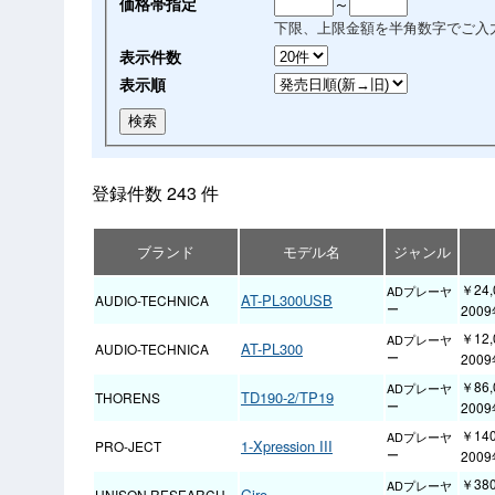
価格帯指定
～
下限、上限金額を半角数字でご入
表示件数
表示順
登録件数 243 件
ブランド
モデル名
ジャンル
￥24,
ADプレーヤ
AT-PL300USB
AUDIO-TECHNICA
ー
200
￥12,
ADプレーヤ
AT-PL300
AUDIO-TECHNICA
ー
200
￥86,
ADプレーヤ
TD190-2/TP19
THORENS
ー
200
￥140
ADプレーヤ
1-Xpression III
PRO-JECT
ー
200
￥380
ADプレーヤ
Giro
UNISON RESEARCH