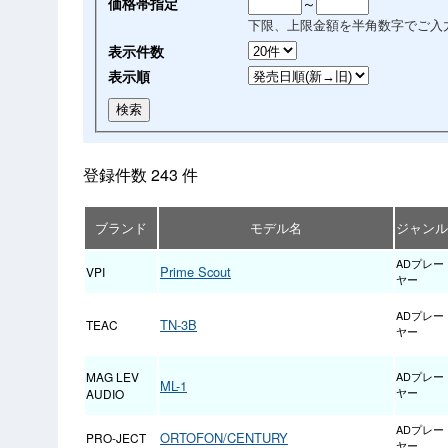
価格帯指定
～
下限、上限金額を半角数字でご入
表示件数
表示順
登録件数 243 件
ブランド
モデル名
ジャンル
ADプレー
Prime Scout
VPI
ヤー
ADプレー
TN-3B
TEAC
ヤー
MAG LEV
ADプレー
ML-1
AUDIO
ヤー
ADプレー
ORTOFON/CENTURY
PRO-JECT
ヤー