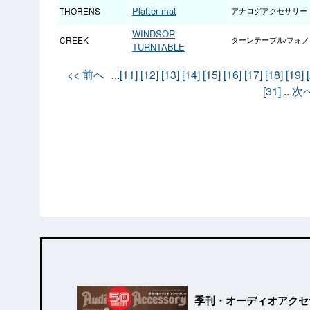
Platter mat
THORENS
アナログアクセサリー
WINDSOR
CREEK
ターンテーブル/フォ
TURNTABLE
<< 前へ
...
[11]
[12]
[13]
[14]
[15]
[16]
[17]
[18]
[19]
[31]
...
次へ
季刊・オーディオアクセ