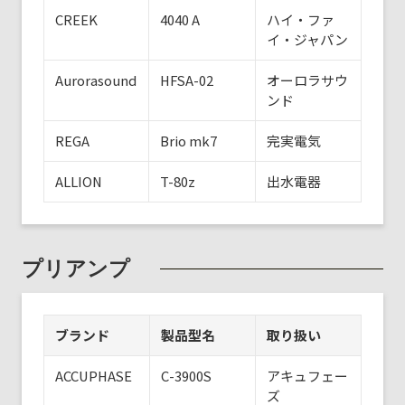
CREEK
4040 A
ハイ・ファ
イ・ジャパン
Aurorasound
HFSA-02
オーロラサウ
ンド
REGA
Brio mk7
完実電気
ALLION
T-80z
出水電器
プリアンプ
ブランド
製品型名
取り扱い
ACCUPHASE
C-3900S
アキュフェー
ズ