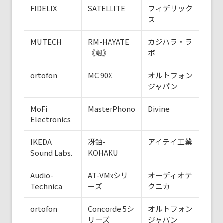
FIDELIX
SATELLITE
フィデリック
ス
MUTECH
RM-HAYATE
カジハラ・ラ
《颯》
ボ
ortofon
MC 90X
オルトフォン
ジャパン
MoFi
MasterPhono
Divine
Electronics
IKEDA
冴鉑-
アイテイ工業
Sound Labs.
KOHAKU
Audio-
AT-VMxシリ
オーディオテ
Technica
ーズ
クニカ
ortofon
Concorde 5シ
オルトフォン
リーズ
ジャパン