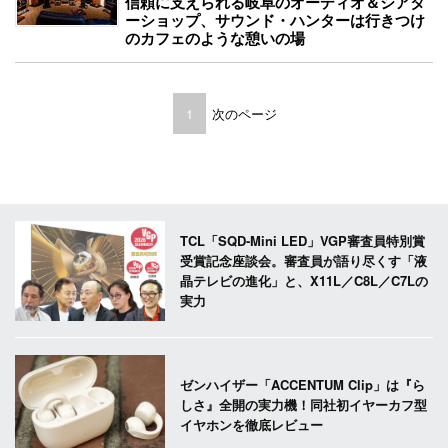
信頼に支えられる岐阜のオーディオ＆シアタ
ーショップ、サウンド・ハンターは行きつけ
のカフェのような憩いの場
1
次のページ
TCL「SQD-Mini LED」VGP審査員特別賞
受賞記念座談会。審査員が語り尽くす「液
晶テレビの進化」と、X11L／C8L／C7Lの
実力
ゼンハイザー「ACCENTUM Clip」は『ら
しさ』全開の実力機！同社初イヤーカフ型
イヤホンを徹底レビュー