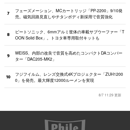
フェーズメーション、MCカートリッジ「PP-2200」9/10発
7
売。磁気回路見直しやチタンボディ新採用で音質強化
ビートソニック、6mmアルミ筐体の車載サブウーファー「T
8
OON Solid Box」。トヨタ車専用取付キットも
WEISS、内部の改良で音質を高めたコンパクトDAコンバー
9
ター「DAC205-MK2」
フジフイルム、レンズ交換式4Kプロジェクター「ZUH1200
10
0」を発売。最大輝度12000ルーメンを実現
8/7 11:29 更新