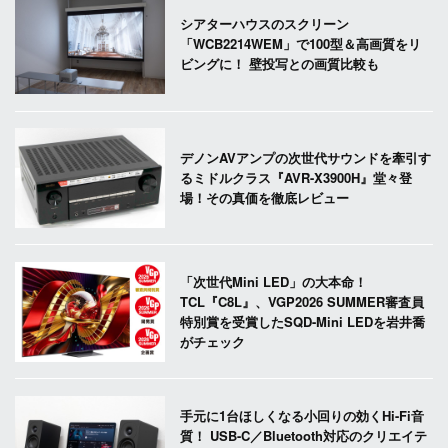
シアターハウスのスクリーン
「WCB2214WEM」で100型＆高画質をリ
ビングに！ 壁投写との画質比較も
デノンAVアンプの次世代サウンドを牽引す
るミドルクラス『AVR-X3900H』堂々登
場！その真価を徹底レビュー
「次世代Mini LED」の大本命！
TCL『C8L』、VGP2026 SUMMER審査員
特別賞を受賞したSQD-Mini LEDを岩井喬
がチェック
手元に1台ほしくなる小回りの効くHi-Fi音
質！ USB-C／Bluetooth対応のクリエイテ