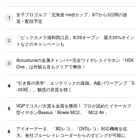
女子プロゴルフ「北海道 meijiカップ」8/7から3日間の放
1
送・配信予定
「ビックカメラ浦和西口店」8/29オープン 最大20%ポイン
2
トなどのキャンペーンも
Acoustuneの金属チャンバー完全ワイヤレスイヤホン「HSX
3
One」は外観も音もクリアで爽快！
“引き算の美学”、エソテリックの真髄。A級パワーアンプ「S
4
-05XE」、魅惑の音質を聴く
VGPでコスパ大賞＆金賞を獲得！ プロが認めたイヤーカフ
5
型イヤホンBaseus「Bowie MC2」「MC2 Air」
アイオーデータ、「BDレコ」「DVDレコ」対応機種を拡
6
大。各社ブルーレイレコーダーからのダビングが可能に