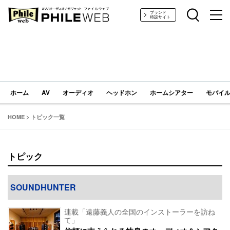
PHILE WEB｜AV/オーディオ/ガジェット
ブランド
特設サイト
ホーム
AV
オーディオ
ヘッドホン
ホームシアター
モバイル
HOME
>
トピック一覧
トピック
SOUNDHUNTER
連載「遠藤義人の全国のインストーラーを訪ね
て」