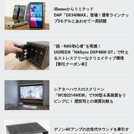
iBassoからリミテッド
DAP「DX340MAX」登場！通常ラインナッ
プ3モデルとあわせて一斉試聴
“脱・NAS初心者”を実感！
UGREEN「NASync DXP4800 GT」で叶え
るストレスフリーなクリエイティブ環境
【割引クーポン有】
シアターハウスのスクリーン
「WCB2214WEM」で100型＆高画質をリ
ビングに！ 壁投写との画質比較も
デノンAVアンプの次世代サウンドを牽引す