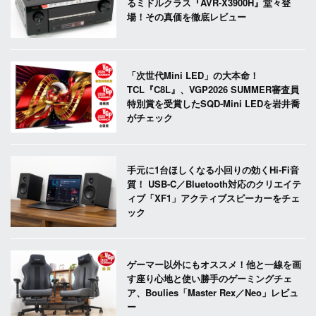
るミドルクラス『AVR-X3900H』堂々登
場！その真価を徹底レビュー
「次世代Mini LED」の大本命！
TCL『C8L』、VGP2026 SUMMER審査員
特別賞を受賞したSQD-Mini LEDを岩井喬
がチェック
手元に1台ほしくなる小回りの効くHi-Fi音
質！ USB-C／Bluetooth対応のクリエイテ
ィブ「XF1」アクティブスピーカーをチェ
ック
ゲーマー以外にもオススメ！他と一線を画
す座り心地と使い勝手のゲーミングチェ
ア、Boulies「Master Rex／Neo」レビュ
ー