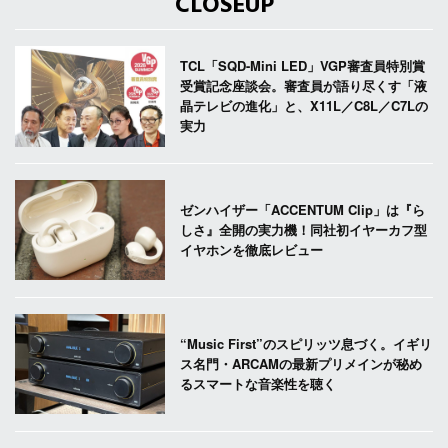
CLOSEUP
TCL「SQD-Mini LED」VGP審査員特別賞
受賞記念座談会。審査員が語り尽くす「液
晶テレビの進化」と、X11L／C8L／C7Lの
実力
ゼンハイザー「ACCENTUM Clip」は『ら
しさ』全開の実力機！同社初イヤーカフ型
イヤホンを徹底レビュー
“Music First”のスピリッツ息づく。イギリ
ス名門・ARCAMの最新プリメインが秘め
るスマートな音楽性を聴く