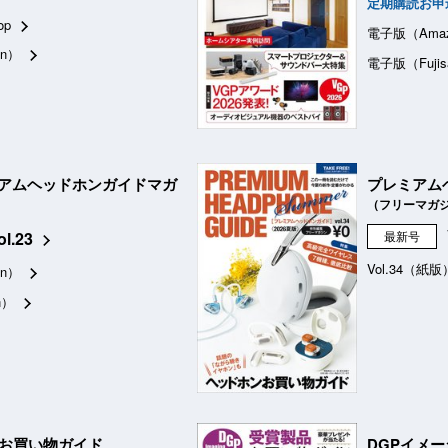
定期購読お申
op
電子版（Ama
n）
電子版（Fujis
アムヘッドホンガイドマガ
プレミアム
（フリーマガ
ol.23
最新号
Vol.34（紙版
n）
n）
品お買い物ガイド
DGPイメ