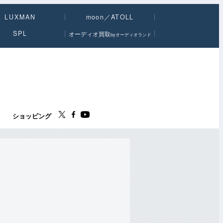
LUXMAN
moon／ATOLL
SPL
オーディオ買取
byオーディオランド
ス
ショッピング