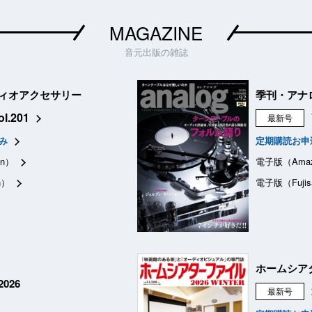
MAGAZINE
音元出版の雑誌
ィオアクセサリー
季刊・アナ
ol.201
最新号
み
定期購読お申
n）
電子版（Ama
n）
電子版（Fujis
ホームシア
026
最新号