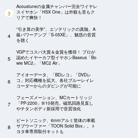
Acoustuneの金属チャンバー完全ワイヤレ
スイヤホン「HSX One」は外観も音もク
3
リアで爽快！
“引き算の美学”、エソテリックの真髄。A
級パワーアンプ「S-05XE」、魅惑の音質
4
を聴く
VGPでコスパ大賞＆金賞を獲得！ プロが
認めたイヤーカフ型イヤホンBaseus「Bo
5
wie MC2」「MC2 Air」
アイオーデータ、「BDレコ」「DVDレ
コ」対応機種を拡大。各社ブルーレイレ
6
コーダーからのダビングが可能に
フェーズメーション、MCカートリッジ
「PP-2200」9/10発売。磁気回路見直し
7
やチタンボディ新採用で音質強化
ビートソニック、6mmアルミ筐体の車載
サブウーファー「TOON Solid Box」。ト
8
ヨタ車専用取付キットも