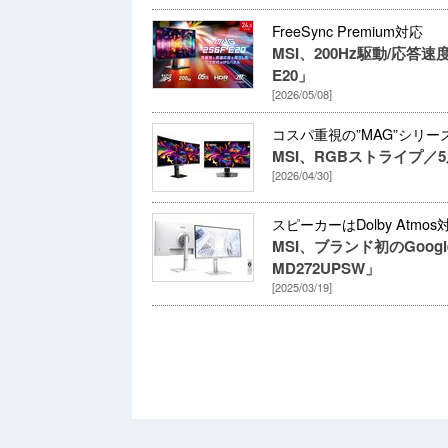
FreeSync Premium対応
MSI、200Hz駆動/応答速
E20」
[2026/05/08]
コスパ重視の”MAG”シリー
MSI、RGBストライプ／
[2026/04/30]
スピーカーはDolby Atmos
MSI、ブランド初のGoog
MD272UPSW」
[2025/03/19]