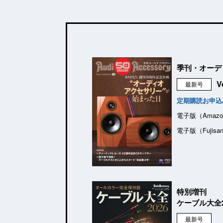
季刊・オーデ
V
最新号
定期購読お申込
電子版（Amazo
電子版（Fujisa
特別増刊
ケーブル大全2
最新号