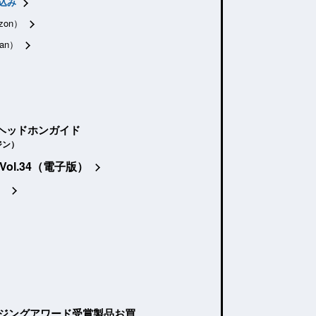
込み
zon）
an）
ヘッドホンガイド
ジン）
Vol.34（電子版）
）
ージングアワード受賞製品お買