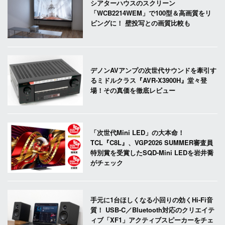
シアターハウスのスクリーン
「WCB2214WEM」で100型＆高画質をリ
ビングに！ 壁投写との画質比較も
デノンAVアンプの次世代サウンドを牽引す
るミドルクラス『AVR-X3900H』堂々登
場！その真価を徹底レビュー
「次世代Mini LED」の大本命！
TCL『C8L』、VGP2026 SUMMER審査員
特別賞を受賞したSQD-Mini LEDを岩井喬
がチェック
手元に1台ほしくなる小回りの効くHi-Fi音
質！ USB-C／Bluetooth対応のクリエイテ
ィブ「XF1」アクティブスピーカーをチェ