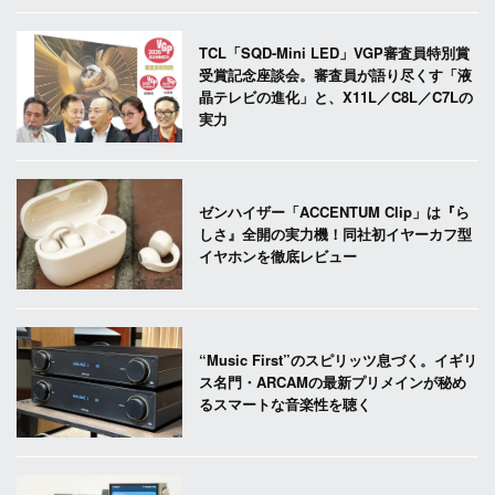
TCL「SQD-Mini LED」VGP審査員特別賞
受賞記念座談会。審査員が語り尽くす「液
晶テレビの進化」と、X11L／C8L／C7Lの
実力
ゼンハイザー「ACCENTUM Clip」は『ら
しさ』全開の実力機！同社初イヤーカフ型
イヤホンを徹底レビュー
“Music First”のスピリッツ息づく。イギリ
ス名門・ARCAMの最新プリメインが秘め
るスマートな音楽性を聴く