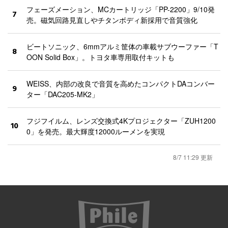
フェーズメーション、MCカートリッジ「PP-2200」9/10発
7
売。磁気回路見直しやチタンボディ新採用で音質強化
ビートソニック、6mmアルミ筐体の車載サブウーファー「T
8
OON Solid Box」。トヨタ車専用取付キットも
WEISS、内部の改良で音質を高めたコンパクトDAコンバー
9
ター「DAC205-MK2」
フジフイルム、レンズ交換式4Kプロジェクター「ZUH1200
10
0」を発売。最大輝度12000ルーメンを実現
8/7 11:29 更新