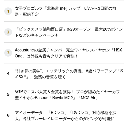
女子プロゴルフ「北海道 meijiカップ」8/7から3日間の放
1
送・配信予定
「ビックカメラ浦和西口店」8/29オープン 最大20%ポイン
2
トなどのキャンペーンも
Acoustuneの金属チャンバー完全ワイヤレスイヤホン「HSX
3
One」は外観も音もクリアで爽快！
“引き算の美学”、エソテリックの真髄。A級パワーアンプ「S
4
-05XE」、魅惑の音質を聴く
VGPでコスパ大賞＆金賞を獲得！ プロが認めたイヤーカフ
5
型イヤホンBaseus「Bowie MC2」「MC2 Air」
アイオーデータ、「BDレコ」「DVDレコ」対応機種を拡
6
大。各社ブルーレイレコーダーからのダビングが可能に