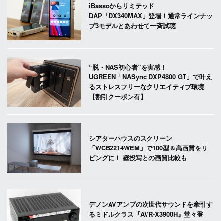
iBassoからリミテッド
DAP「DX340MAX」登場！通常ラインナッ
プ3モデルとあわせて一斉試聴
“脱・NAS初心者”を実感！
UGREEN「NASync DXP4800 GT」で叶え
るストレスフリーなクリエイティブ環境
【割引クーポン有】
シアターハウスのスクリーン
「WCB2214WEM」で100型＆高画質をリ
ビングに！ 壁投写との画質比較も
デノンAVアンプの次世代サウンドを牽引す
るミドルクラス『AVR-X3900H』堂々登