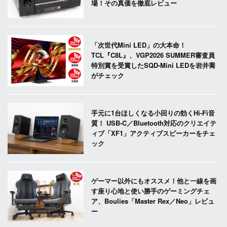
場！その真価を徹底レビュー
「次世代Mini LED」の大本命！
TCL『C8L』、VGP2026 SUMMER審査員
特別賞を受賞したSQD-Mini LEDを岩井喬
がチェック
手元に1台ほしくなる小回りの効くHi-Fi音
質！ USB-C／Bluetooth対応のクリエイテ
ィブ「XF1」アクティブスピーカーをチェ
ック
ゲーマー以外にもオススメ！他と一線を画
す座り心地と使い勝手のゲーミングチェ
ア、Boulies「Master Rex／Neo」レビュ
ー