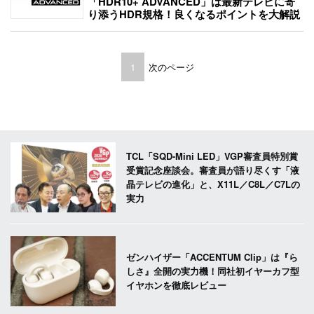
「HDR10+ ADVANCED」は最新テレビに寄
り添うHDR規格！良くなるポイントを大解説
1
次のページ
TCL「SQD-Mini LED」VGP審査員特別賞
受賞記念座談会。審査員が語り尽くす「液
晶テレビの進化」と、X11L／C8L／C7Lの
実力
ゼンハイザー「ACCENTUM Clip」は『ら
しさ』全開の実力機！同社初イヤーカフ型
イヤホンを徹底レビュー