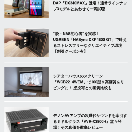
DAP「DX340MAX」登場！通常ラインナッ
プ3モデルとあわせて一斉試聴
“脱・NAS初心者”を実感！
UGREEN「NASync DXP4800 GT」で叶え
るストレスフリーなクリエイティブ環境
【割引クーポン有】
シアターハウスのスクリーン
「WCB2214WEM」で100型＆高画質をリ
ビングに！ 壁投写との画質比較も
デノンAVアンプの次世代サウンドを牽引す
るミドルクラス『AVR-X3900H』堂々登
場！その真価を徹底レビュー