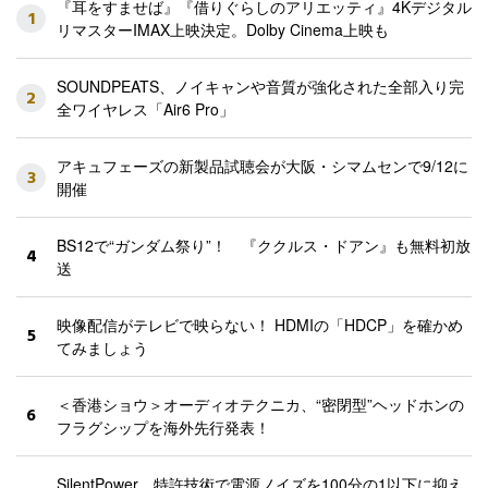
『耳をすませば』『借りぐらしのアリエッティ』4Kデジタル
1
リマスターIMAX上映決定。Dolby Cinema上映も
SOUNDPEATS、ノイキャンや音質が強化された全部入り完
2
全ワイヤレス「Air6 Pro」
アキュフェーズの新製品試聴会が大阪・シマムセンで9/12に
3
開催
BS12で“ガンダム祭り”！ 『ククルス・ドアン』も無料初放
4
送
映像配信がテレビで映らない！ HDMIの「HDCP」を確かめ
5
てみましょう
＜香港ショウ＞オーディオテクニカ、“密閉型”ヘッドホンの
6
フラグシップを海外先行発表！
SilentPower、特許技術で電源ノイズを100分の1以下に抑え