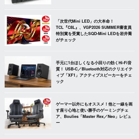
「次世代Mini LED」の大本命！
TCL『C8L』、VGP2026 SUMMER審査員
特別賞を受賞したSQD-Mini LEDを岩井喬
がチェック
手元に1台ほしくなる小回りの効くHi-Fi音
質！ USB-C／Bluetooth対応のクリエイテ
ィブ「XF1」アクティブスピーカーをチェ
ック
ゲーマー以外にもオススメ！他と一線を画
す座り心地と使い勝手のゲーミングチェ
ア、Boulies「Master Rex／Neo」レビュ
ー