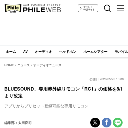
PHILE WEB｜AV/オーディオ/ガジェット
ブランド
特設サイト
ホーム
AV
オーディオ
ヘッドホン
ホームシアター
モバイル
HOME
>
ニュース
>
オーディオニュース
公開日 2026/05/25 10:00
BLUESOUND、専用赤外線リモコン「RC1」の価格を8/1
より改定
アプリからプリセット登録可能な専用リモコン
編集部：太田良司