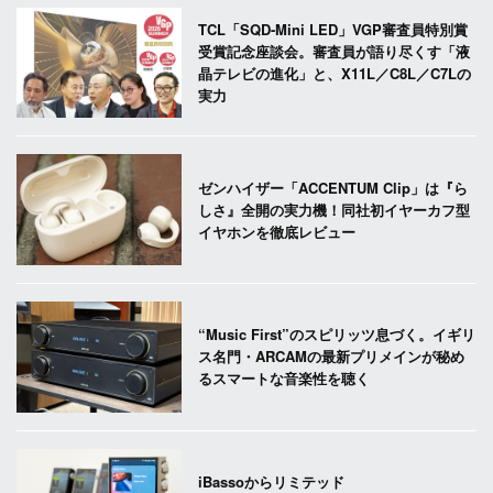
TCL「SQD-Mini LED」VGP審査員特別賞
受賞記念座談会。審査員が語り尽くす「液
晶テレビの進化」と、X11L／C8L／C7Lの
実力
ゼンハイザー「ACCENTUM Clip」は『ら
しさ』全開の実力機！同社初イヤーカフ型
イヤホンを徹底レビュー
“Music First”のスピリッツ息づく。イギリ
ス名門・ARCAMの最新プリメインが秘め
るスマートな音楽性を聴く
iBassoからリミテッド