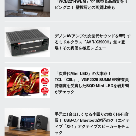
「WCB2214WEM」で100型＆高画質をリ
ビングに！ 壁投写との画質比較も
デノンAVアンプの次世代サウンドを牽引す
るミドルクラス『AVR-X3900H』堂々登
場！その真価を徹底レビュー
「次世代Mini LED」の大本命！
TCL『C8L』、VGP2026 SUMMER審査員
特別賞を受賞したSQD-Mini LEDを岩井喬
がチェック
手元に1台ほしくなる小回りの効くHi-Fi音
質！ USB-C／Bluetooth対応のクリエイテ
ィブ「XF1」アクティブスピーカーをチェ
ック