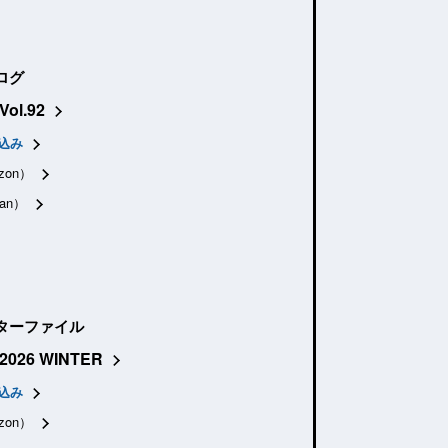
ログ
Vol.92
込み
zon）
an）
ターファイル
2026 WINTER
込み
zon）