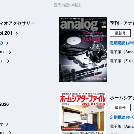
音元出版の雑誌
ィオアクセサリー
季刊・アナ
ol.201
最新号
み
定期購読お申
n）
電子版（Ama
n）
電子版（Fujis
ホームシア
026
最新号
定期購読お申
op
電子版（Ama
n）