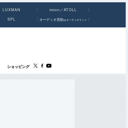
LUXMAN
moon／ATOLL
SPL
オーディオ買取
byオーディオランド
ス
ショッピング