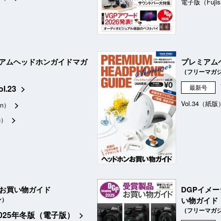
電子版（Fujis
アムヘッドホンガイドマガ
プレミアム
（フリーマガ
ol.23
最新号
Vol.34（紙版
n）
n）
品お買い物ガイド
DGPイメ
ン）
い物ガイド
（フリーマガ
2025年冬版（電子版）