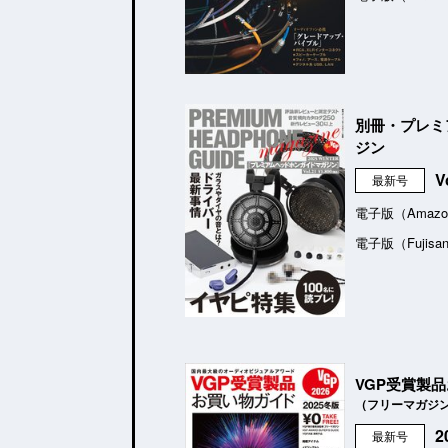
別冊・プレミ
ジン
V
最新号
電子版（Amazo
電子版（Fujisa
VGP受賞製
（フリーマガジ
最新号