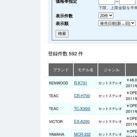
価格帯指定
～
下限、上限金額を半
表示件数
表示順
登録件数 592 件
ブランド
モデル名
ジャンル
￥48,
R-K731
KENWOOD
セットステレオ
2011
￥OP
CR-H700
TEAC
セットステレオ
2011
￥OP
TC-X350i
TEAC
セットステレオ
2011
￥OP
EX-A200
VICTOR
セットステレオ
2011
￥OP
MCR-332
YAMAHA
セットステレオ
2011