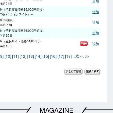
追加
年6月24日
EN（予想実売価格35,000円前後）
追加
1年5月26日（ホワイト）～
,000(税抜)
追加
1年4月下旬
EN（予想実売価格36,000円前後）
追加
年4月20日
EN（直販サイト価格44,800円）
追加
年4月15日
[9]
[10]
[11]
[12]
[13]
[14]
[15]
[16]
[17]
[18]
...
次へ >>
MAGAZINE