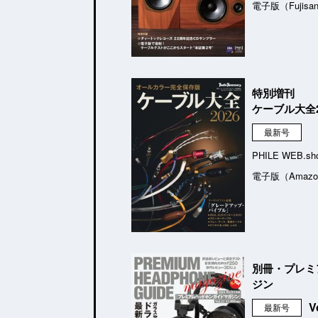
電子版（Fujisa
特別増刊
ケーブル大全2
最新号
PHILE WEB.sh
電子版（Amazo
別冊・プレミ
ジン
V
最新号