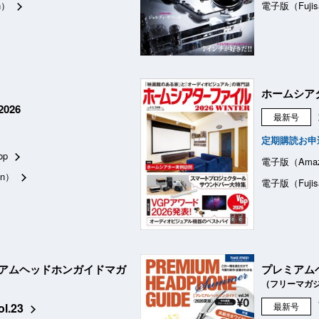
n）
電子版（Fujis
ホームシア
026
最新号
定期購読お申
op
電子版（Ama
n）
電子版（Fujis
アムヘッドホンガイドマガ
プレミアム
（フリーマガ
ol.23
最新号