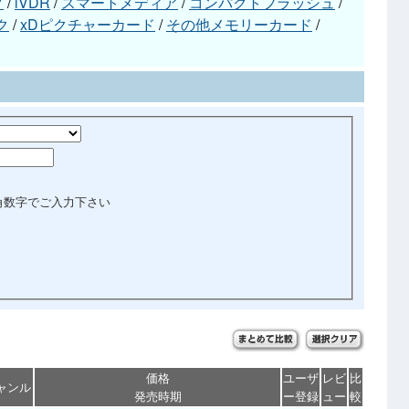
ク
/
iVDR
/
スマートメディア
/
コンパクトフラッシュ
/
ク
/
xDピクチャーカード
/
その他メモリーカード
/
角数字でご入力下さい
価格
ユーザ
レビ
比
ャンル
発売時期
ー登録
ュー
較