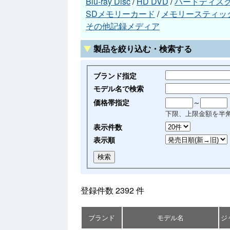
Blu-ray Disc
/
HD DVD
/
ハードディス
SDメモリーカード
/
メモリースティッ
その他記録メディア
製品を絞り込む・検索する
ブランド指定
モデル名で検索
価格帯指定
～
下限、上限金額を半
表示件数
表示順
登録件数 2392 件
ブランド
モデル名
ジ