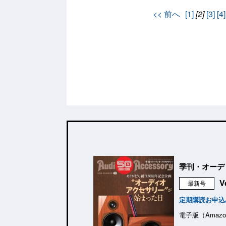
<< 前へ
[1]
[2]
[3]
[4]
季刊・オーデ
V
最新号
定期購読お申込
電子版（Amazo