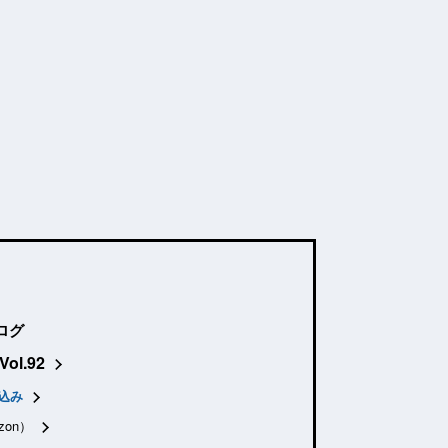
ログ
Vol.92
込み
zon）