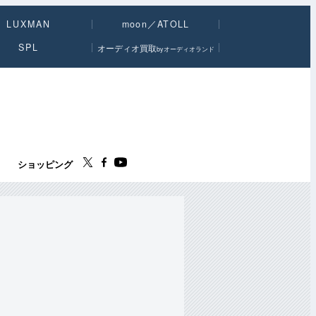
LUXMAN
moon／ATOLL
SPL
オーディオ買取
byオーディオランド
ス
ショッピング