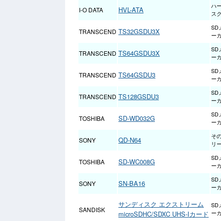
ハ
HVL-ATA
I-O DATA
ス
SD
TS32GSDU3X
TRANSCEND
ー
SD
TS64GSDU3X
TRANSCEND
ー
SD
TS64GSDU3
TRANSCEND
ー
SD
TS128GSDU3
TRANSCEND
ー
SD
SD-WD032G
TOSHIBA
ー
そ
QD-N64
SONY
リ
SD
SD-WC008G
TOSHIBA
ー
SD
SN-BA16
SONY
ー
サンディスク エクストリーム
SD
SANDISK
microSDHC/SDXC UHS-Iカード
ー