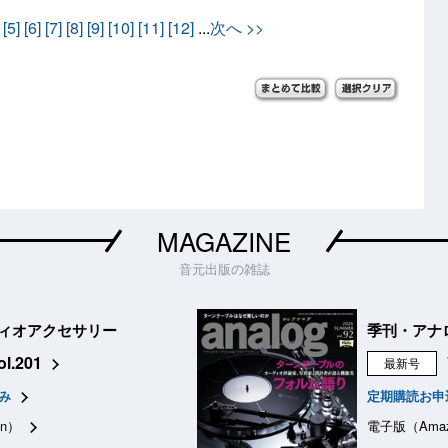
[5]
[6]
[7]
[8]
[9]
[10]
[11]
[12]
...
次へ >>
MAGAZINE
音元出版の雑誌
ィオアクセサリー
季刊・アナ
ol.201
最新号
み
定期購読お申
n）
電子版（Ama