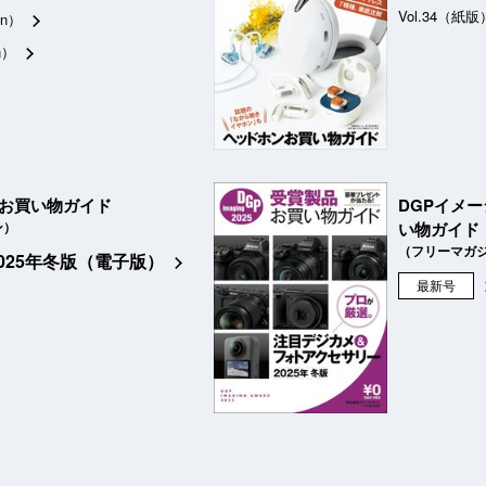
Vol.34（紙版
n）
n）
品お買い物ガイド
DGPイメ
ン）
い物ガイド
（フリーマガ
2025年冬版（電子版）
最新号